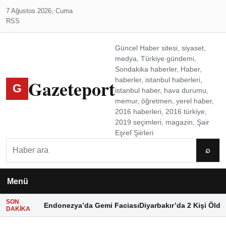
7 Ağustos 2026, Cuma
RSS
Güncel Haber sitesi, siyaset,
medya, Türkiye gündemi,
Sondakika haberler, Haber,
Gazeteport
haberler, istanbul haberleri,
G
istanbul haber, hava durumu,
memur, öğretmen, yerel haber,
2016 haberleri, 2016 türkiye,
2019 seçimleri, magazin, Şair
Eşref Şiirleri
Ara
⌕
Menü
SON
Endonezya’da Gemi Faciası
Diyarbakır’da 2 Kişi Öldü
DAKIKA