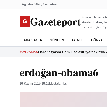
8 Ağustos 2026, Cumartesi
Gazeteport
Güncel Haber site
G
istanbul haber, h
magazin, Şair Eşre
ANA SAYFA
GÜNDEM
GENEL
DÜNYA
Endonezya’da Gemi Faciası
Diyarbakır’da 
SON DAKIKA
erdoğan-obama6
16 Kasım 2015 18:16
Mustafa Hoş