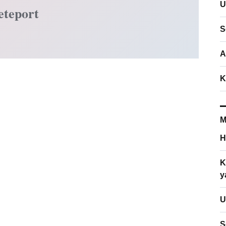
U
eteport
S
A
K
M
H
K
y
U
S