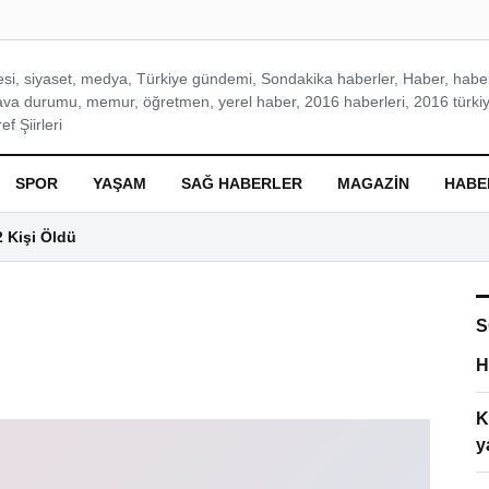
si, siyaset, medya, Türkiye gündemi, Sondakika haberler, Haber, haberl
ava durumu, memur, öğretmen, yerel haber, 2016 haberleri, 2016 türkiy
f Şiirleri
SPOR
YAŞAM
SAĞ HABERLER
MAGAZIN
HABE
2 Kişi Öldü
S
H
K
y