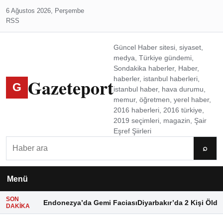
6 Ağustos 2026, Perşembe
RSS
Güncel Haber sitesi, siyaset,
medya, Türkiye gündemi,
Sondakika haberler, Haber,
Gazeteport
haberler, istanbul haberleri,
G
istanbul haber, hava durumu,
memur, öğretmen, yerel haber,
2016 haberleri, 2016 türkiye,
2019 seçimleri, magazin, Şair
Eşref Şiirleri
Ara
⌕
Menü
SON
Endonezya’da Gemi Faciası
Diyarbakır’da 2 Kişi Öldü
DAKIKA