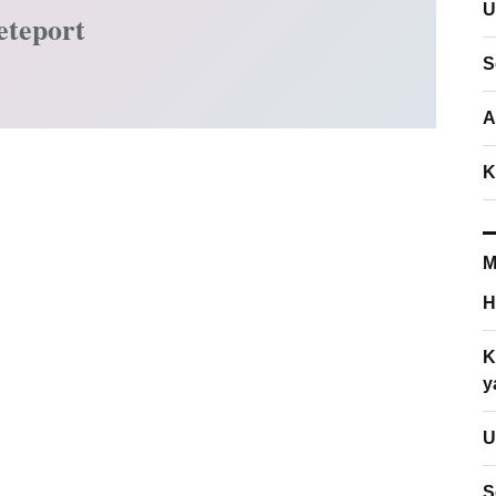
U
eteport
S
A
K
M
H
K
y
U
S