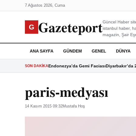
7 Ağustos 2026, Cuma
Gazeteport
Güncel Haber site
G
istanbul haber, h
magazin, Şair Eşre
ANA SAYFA
GÜNDEM
GENEL
DÜNYA
Endonezya’da Gemi Faciası
Diyarbakır’da 
SON DAKIKA
paris-medyası
14 Kasım 2015 09:32
Mustafa Hoş