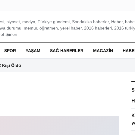
si, siyaset, medya, Türkiye gündemi, Sondakika haberler, Haber, haberl
ava durumu, memur, öğretmen, yerel haber, 2016 haberleri, 2016 türkiy
f Şiirleri
SPOR
YAŞAM
SAĞ HABERLER
MAGAZIN
HABE
2 Kişi Öldü
S
H
K
y