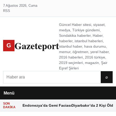
7 Ağustos 2026, Cuma
RSS
Güncel Haber sitesi, siyaset,
medya, Türkiye gündemi,
Sondakika haberler, Haber,
Gazeteport
haberler, istanbul haberleri,
G
istanbul haber, hava durumu,
memur, öğretmen, yerel haber,
2016 haberleri, 2016 türkiye,
2019 seçimleri, magazin, Şair
Eşref Şiirleri
Ara
⌕
Menü
SON
Endonezya’da Gemi Faciası
Diyarbakır’da 2 Kişi Öldü
DAKIKA