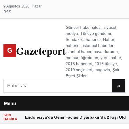
9 Ağustos 2026, Pazar
RSS
Güncel Haber sitesi, siyaset,
medya, Türkiye gündemi,
Sondakika haberler, Haber,
Gazeteport
haberler, istanbul haberleri,
G
istanbul haber, hava durumu,
memur, öğretmen, yerel haber,
2016 haberleri, 2016 türkiye,
2019 seçimleri, magazin, Şair
Eşref Şiirleri
Ara
⌕
Menü
SON
Endonezya’da Gemi Faciası
Diyarbakır’da 2 Kişi Öldü
DAKIKA