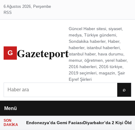
6 Ağustos 2026, Perşembe
RSS
Güncel Haber sitesi, siyaset,
medya, Türkiye gündemi,
Sondakika haberler, Haber,
Gazeteport
haberler, istanbul haberleri,
G
istanbul haber, hava durumu,
memur, öğretmen, yerel haber,
2016 haberleri, 2016 türkiye,
2019 seçimleri, magazin, Şair
Eşref Şiirleri
Ara
⌕
Menü
SON
Endonezya’da Gemi Faciası
Diyarbakır’da 2 Kişi Öldü
DAKIKA