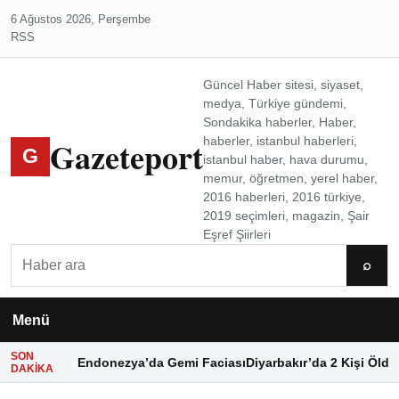
6 Ağustos 2026, Perşembe
RSS
Güncel Haber sitesi, siyaset,
medya, Türkiye gündemi,
Sondakika haberler, Haber,
Gazeteport
haberler, istanbul haberleri,
G
istanbul haber, hava durumu,
memur, öğretmen, yerel haber,
2016 haberleri, 2016 türkiye,
2019 seçimleri, magazin, Şair
Eşref Şiirleri
Ara
⌕
Menü
SON
Endonezya’da Gemi Faciası
Diyarbakır’da 2 Kişi Öldü
DAKIKA