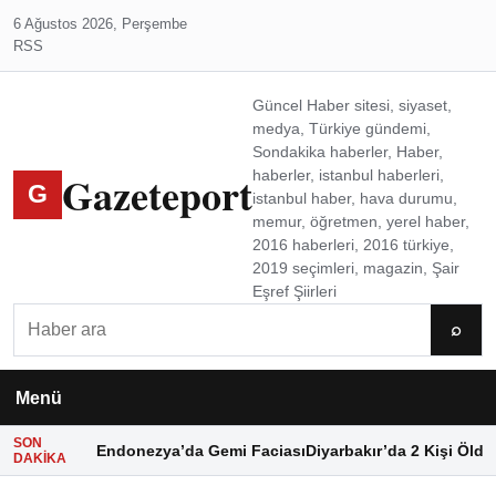
6 Ağustos 2026, Perşembe
RSS
Güncel Haber sitesi, siyaset,
medya, Türkiye gündemi,
Sondakika haberler, Haber,
Gazeteport
haberler, istanbul haberleri,
G
istanbul haber, hava durumu,
memur, öğretmen, yerel haber,
2016 haberleri, 2016 türkiye,
2019 seçimleri, magazin, Şair
Eşref Şiirleri
Ara
⌕
Menü
SON
Endonezya’da Gemi Faciası
Diyarbakır’da 2 Kişi Öldü
DAKIKA