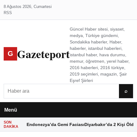
8 Ağustos 2026, Cumartesi
RSS
Güncel Haber sitesi, siyaset,
medya, Türkiye gündemi,
Sondakika haberler, Haber,
Gazeteport
haberler, istanbul haberleri,
G
istanbul haber, hava durumu,
memur, öğretmen, yerel haber,
2016 haberleri, 2016 türkiye,
2019 seçimleri, magazin, Şair
Eşref Şiirleri
Ara
⌕
Menü
SON
Endonezya’da Gemi Faciası
Diyarbakır’da 2 Kişi Öldü
DAKIKA