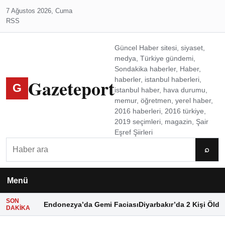
7 Ağustos 2026, Cuma
RSS
Güncel Haber sitesi, siyaset,
medya, Türkiye gündemi,
Sondakika haberler, Haber,
Gazeteport
haberler, istanbul haberleri,
G
istanbul haber, hava durumu,
memur, öğretmen, yerel haber,
2016 haberleri, 2016 türkiye,
2019 seçimleri, magazin, Şair
Eşref Şiirleri
Ara
⌕
Menü
SON
Endonezya’da Gemi Faciası
Diyarbakır’da 2 Kişi Öldü
DAKIKA