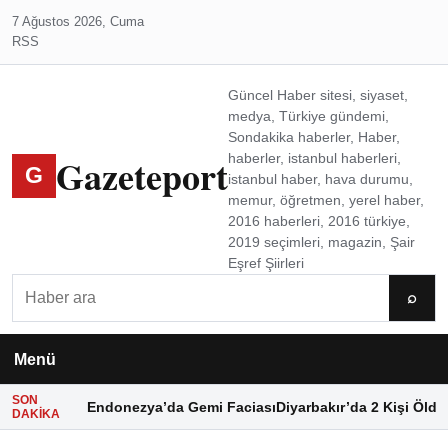
7 Ağustos 2026, Cuma
RSS
Güncel Haber sitesi, siyaset,
medya, Türkiye gündemi,
Sondakika haberler, Haber,
Gazeteport
haberler, istanbul haberleri,
G
istanbul haber, hava durumu,
memur, öğretmen, yerel haber,
2016 haberleri, 2016 türkiye,
2019 seçimleri, magazin, Şair
Eşref Şiirleri
Ara
⌕
Menü
SON
Endonezya’da Gemi Faciası
Diyarbakır’da 2 Kişi Öldü
DAKIKA