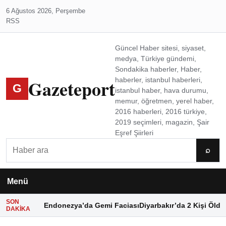
6 Ağustos 2026, Perşembe
RSS
Güncel Haber sitesi, siyaset,
medya, Türkiye gündemi,
Sondakika haberler, Haber,
Gazeteport
haberler, istanbul haberleri,
G
istanbul haber, hava durumu,
memur, öğretmen, yerel haber,
2016 haberleri, 2016 türkiye,
2019 seçimleri, magazin, Şair
Eşref Şiirleri
Ara
⌕
Menü
SON
Endonezya’da Gemi Faciası
Diyarbakır’da 2 Kişi Öldü
DAKIKA