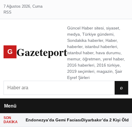
7 Ağustos 2026, Cuma
RSS
Güncel Haber sitesi, siyaset,
medya, Türkiye gündemi,
Sondakika haberler, Haber,
Gazeteport
haberler, istanbul haberleri,
G
istanbul haber, hava durumu,
memur, öğretmen, yerel haber,
2016 haberleri, 2016 türkiye,
2019 seçimleri, magazin, Şair
Eşref Şiirleri
Ara
⌕
Menü
SON
Endonezya’da Gemi Faciası
Diyarbakır’da 2 Kişi Öldü
DAKIKA