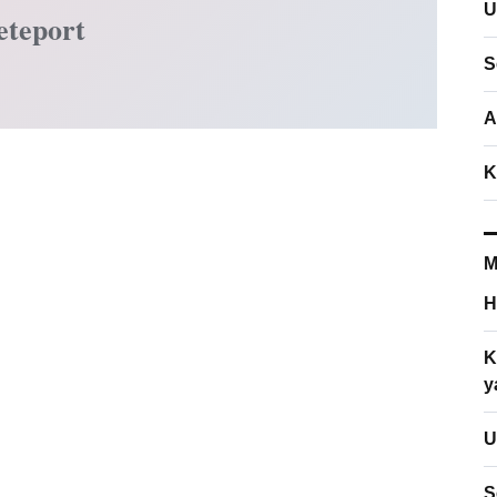
U
eteport
S
A
K
M
H
K
y
U
S