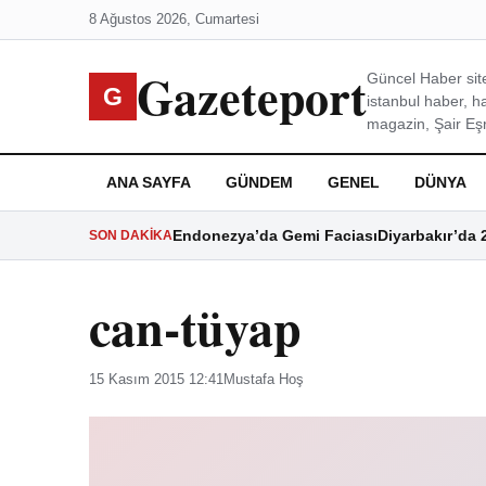
8 Ağustos 2026, Cumartesi
Gazeteport
Güncel Haber site
G
istanbul haber, h
magazin, Şair Eşre
ANA SAYFA
GÜNDEM
GENEL
DÜNYA
Endonezya’da Gemi Faciası
Diyarbakır’da 
SON DAKIKA
can-tüyap
15 Kasım 2015 12:41
Mustafa Hoş