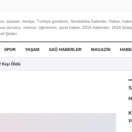
si, siyaset, medya, Türkiye gündemi, Sondakika haberler, Haber, haberl
ava durumu, memur, öğretmen, yerel haber, 2016 haberleri, 2016 türkiy
f Şiirleri
SPOR
YAŞAM
SAĞ HABERLER
MAGAZIN
HABE
2 Kişi Öldü
S
H
K
y