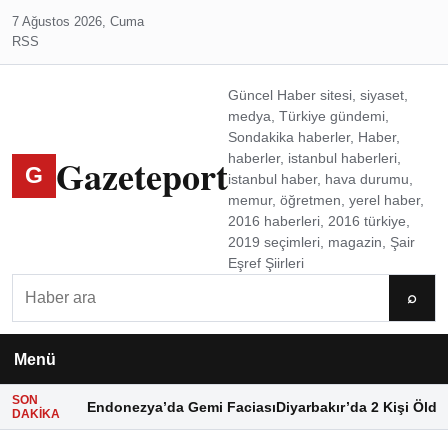
7 Ağustos 2026, Cuma
RSS
Güncel Haber sitesi, siyaset,
medya, Türkiye gündemi,
Sondakika haberler, Haber,
Gazeteport
haberler, istanbul haberleri,
G
istanbul haber, hava durumu,
memur, öğretmen, yerel haber,
2016 haberleri, 2016 türkiye,
2019 seçimleri, magazin, Şair
Eşref Şiirleri
Ara
⌕
Menü
SON
Endonezya’da Gemi Faciası
Diyarbakır’da 2 Kişi Öldü
DAKIKA