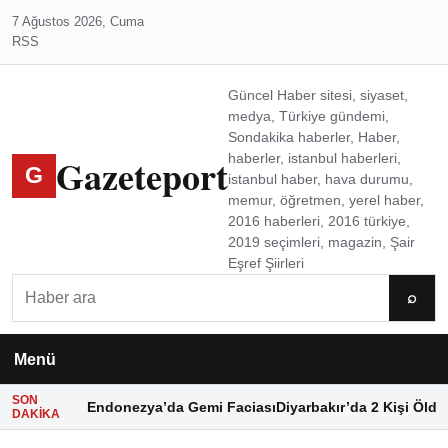
7 Ağustos 2026, Cuma
RSS
Güncel Haber sitesi, siyaset,
medya, Türkiye gündemi,
Sondakika haberler, Haber,
Gazeteport
haberler, istanbul haberleri,
G
istanbul haber, hava durumu,
memur, öğretmen, yerel haber,
2016 haberleri, 2016 türkiye,
2019 seçimleri, magazin, Şair
Eşref Şiirleri
Ara
⌕
Menü
SON
Endonezya’da Gemi Faciası
Diyarbakır’da 2 Kişi Öldü
DAKIKA