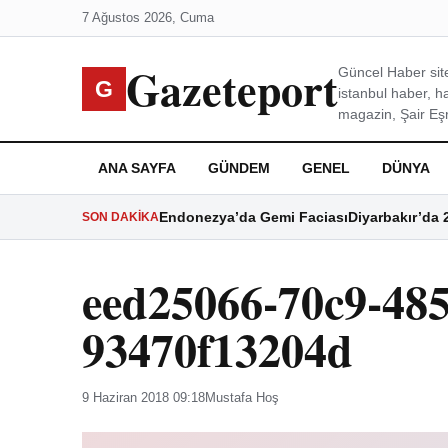
7 Ağustos 2026, Cuma
Gazeteport
Güncel Haber site
G
istanbul haber, h
magazin, Şair Eşre
ANA SAYFA
GÜNDEM
GENEL
DÜNYA
Endonezya’da Gemi Faciası
Diyarbakır’da 
SON DAKIKA
eed25066-70c9-485
93470f13204d
9 Haziran 2018 09:18
Mustafa Hoş