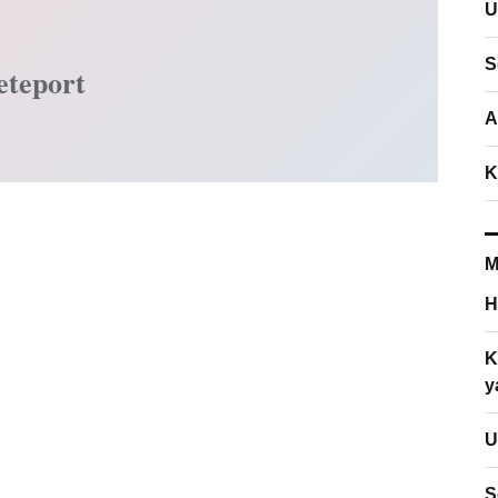
U
S
eteport
A
K
M
H
K
y
U
S