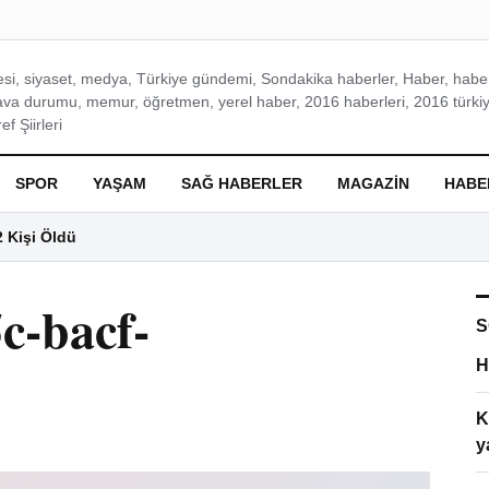
si, siyaset, medya, Türkiye gündemi, Sondakika haberler, Haber, haberl
ava durumu, memur, öğretmen, yerel haber, 2016 haberleri, 2016 türkiy
f Şiirleri
SPOR
YAŞAM
SAĞ HABERLER
MAGAZIN
HABE
2 Kişi Öldü
c-bacf-
S
H
K
y