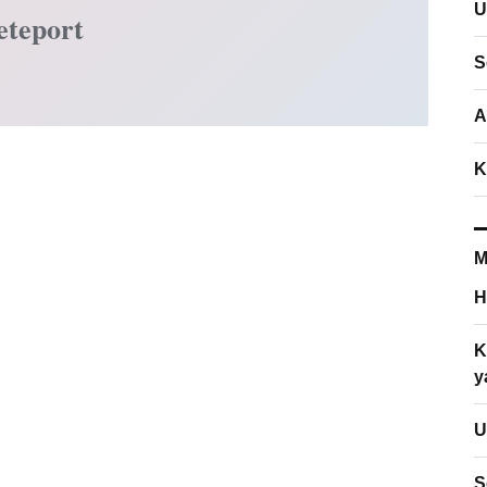
U
eteport
S
A
K
M
H
K
y
U
S