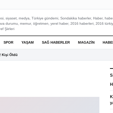
si, siyaset, medya, Türkiye gündemi, Sondakika haberler, Haber, haberl
ava durumu, memur, öğretmen, yerel haber, 2016 haberleri, 2016 türkiy
f Şiirleri
SPOR
YAŞAM
SAĞ HABERLER
MAGAZIN
HABE
2 Kişi Öldü
S
H
K
y