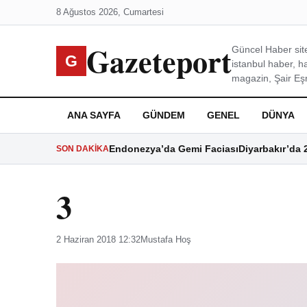
8 Ağustos 2026, Cumartesi
Gazeteport
Güncel Haber site
G
istanbul haber, h
magazin, Şair Eşre
ANA SAYFA
GÜNDEM
GENEL
DÜNYA
Endonezya’da Gemi Faciası
Diyarbakır’da 
SON DAKIKA
3
2 Haziran 2018 12:32
Mustafa Hoş