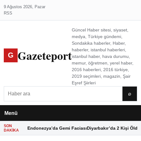
9 Ağustos 2026, Pazar
RSS
Güncel Haber sitesi, siyaset,
medya, Türkiye gündemi,
Sondakika haberler, Haber,
Gazeteport
haberler, istanbul haberleri,
G
istanbul haber, hava durumu,
memur, öğretmen, yerel haber,
2016 haberleri, 2016 türkiye,
2019 seçimleri, magazin, Şair
Eşref Şiirleri
Ara
⌕
Menü
SON
Endonezya’da Gemi Faciası
Diyarbakır’da 2 Kişi Öldü
DAKIKA