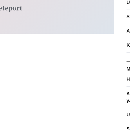
U
eteport
S
A
K
M
H
K
y
U
S