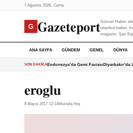
7 Ağustos 2026, Cuma
Gazeteport
Güncel Haber site
G
istanbul haber, h
magazin, Şair Eşre
ANA SAYFA
GÜNDEM
GENEL
DÜNYA
Endonezya’da Gemi Faciası
Diyarbakır’da 
SON DAKIKA
eroglu
8 Mayıs 2017 12:14
Mustafa Hoş