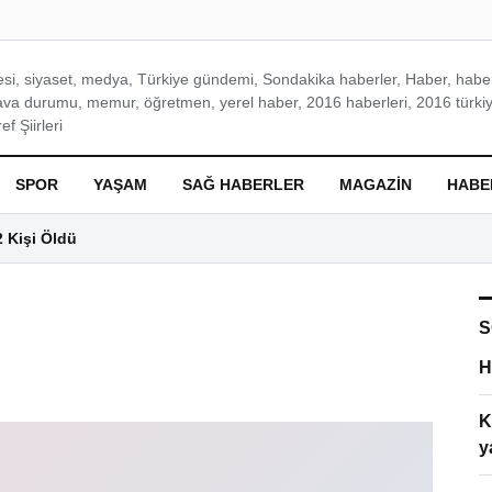
si, siyaset, medya, Türkiye gündemi, Sondakika haberler, Haber, haberl
ava durumu, memur, öğretmen, yerel haber, 2016 haberleri, 2016 türkiy
f Şiirleri
SPOR
YAŞAM
SAĞ HABERLER
MAGAZIN
HABE
2 Kişi Öldü
S
H
K
y