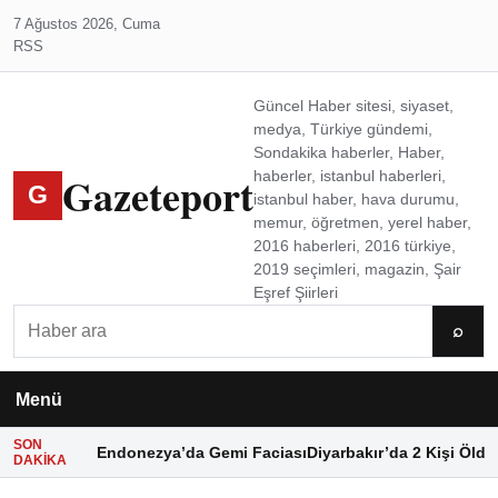
7 Ağustos 2026, Cuma
RSS
Güncel Haber sitesi, siyaset,
medya, Türkiye gündemi,
Sondakika haberler, Haber,
Gazeteport
haberler, istanbul haberleri,
G
istanbul haber, hava durumu,
memur, öğretmen, yerel haber,
2016 haberleri, 2016 türkiye,
2019 seçimleri, magazin, Şair
Eşref Şiirleri
Ara
⌕
Menü
SON
Endonezya’da Gemi Faciası
Diyarbakır’da 2 Kişi Öldü
DAKIKA