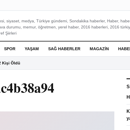
si, siyaset, medya, Türkiye gündemi, Sondakika haberler, Haber, haberl
ava durumu, memur, öğretmen, yerel haber, 2016 haberleri, 2016 türkiy
f Şiirleri
SPOR
YAŞAM
SAĞ HABERLER
MAGAZIN
HABE
2 Kişi Öldü
ac4b38a94
S
H
K
y