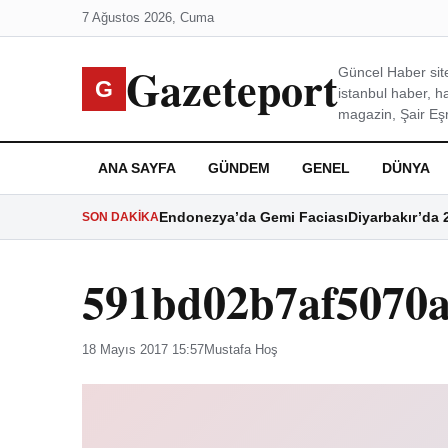
7 Ağustos 2026, Cuma
Gazeteport
Güncel Haber site
G
istanbul haber, h
magazin, Şair Eşre
ANA SAYFA
GÜNDEM
GENEL
DÜNYA
Endonezya’da Gemi Faciası
Diyarbakır’da 
SON DAKIKA
591bd02b7af5070
18 Mayıs 2017 15:57
Mustafa Hoş