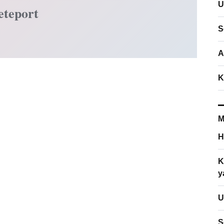
U
eteport
S
A
K
M
H
K
y
U
S