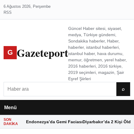
6 Ağustos 2026, Perşembe
RSS
Güncel Haber sitesi, siyaset,
medya, Türkiye gündemi,
Sondakika haberler, Haber,
Gazeteport
haberler, istanbul haberleri,
G
istanbul haber, hava durumu,
memur, öğretmen, yerel haber,
2016 haberleri, 2016 türkiye,
2019 seçimleri, magazin, Şair
Eşref Şiirleri
Ara
⌕
Menü
SON
Endonezya’da Gemi Faciası
Diyarbakır’da 2 Kişi Öldü
DAKIKA