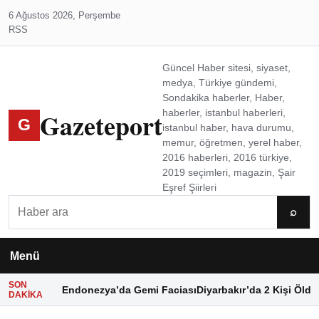
6 Ağustos 2026, Perşembe
RSS
Güncel Haber sitesi, siyaset,
medya, Türkiye gündemi,
Sondakika haberler, Haber,
Gazeteport
haberler, istanbul haberleri,
G
istanbul haber, hava durumu,
memur, öğretmen, yerel haber,
2016 haberleri, 2016 türkiye,
2019 seçimleri, magazin, Şair
Eşref Şiirleri
Ara
⌕
Menü
SON
Endonezya’da Gemi Faciası
Diyarbakır’da 2 Kişi Öldü
DAKIKA