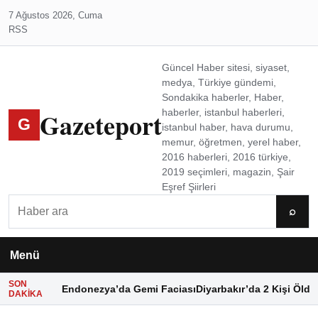
7 Ağustos 2026, Cuma
RSS
Güncel Haber sitesi, siyaset,
medya, Türkiye gündemi,
Sondakika haberler, Haber,
Gazeteport
haberler, istanbul haberleri,
G
istanbul haber, hava durumu,
memur, öğretmen, yerel haber,
2016 haberleri, 2016 türkiye,
2019 seçimleri, magazin, Şair
Eşref Şiirleri
Ara
⌕
Menü
SON
Endonezya’da Gemi Faciası
Diyarbakır’da 2 Kişi Öldü
DAKIKA