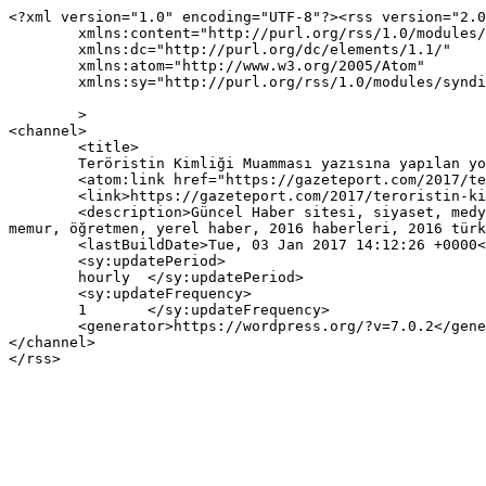
<?xml version="1.0" encoding="UTF-8"?><rss version="2.0
	xmlns:content="http://purl.org/rss/1.0/modules/content/"

	xmlns:dc="http://purl.org/dc/elements/1.1/"

	xmlns:atom="http://www.w3.org/2005/Atom"

	xmlns:sy="http://purl.org/rss/1.0/modules/syndication/"

	>

<channel>

	<title>

	Teröristin Kimliği Muamması yazısına yapılan yorumlar	</title>

	<atom:link href="https://gazeteport.com/2017/teroristin-kimligi-belirlendi-91603/feed/" rel="self" type="application/rss+xml" />

	<link>https://gazeteport.com/2017/teroristin-kimligi-belirlendi-91603/</link>

	<description>Güncel Haber sitesi, siyaset, medya, Türkiye gündemi, Sondakika haberler, Haber, haberler, istanbul haberleri, istanbul haber, hava durumu, 
memur, öğretmen, yerel haber, 2016 haberleri, 2016 türk
	<lastBuildDate>Tue, 03 Jan 2017 14:12:26 +0000</lastBuildDate>

	<sy:updatePeriod>

	hourly	</sy:updatePeriod>

	<sy:updateFrequency>

	1	</sy:updateFrequency>

	<generator>https://wordpress.org/?v=7.0.2</generator>

</channel>
