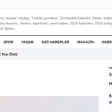
si, siyaset, medya, Türkiye gündemi, Sondakika haberler, Haber, haberl
ava durumu, memur, öğretmen, yerel haber, 2016 haberleri, 2016 türkiy
f Şiirleri
SPOR
YAŞAM
SAĞ HABERLER
MAGAZIN
HABE
2 Kişi Öldü
S
H
K
y