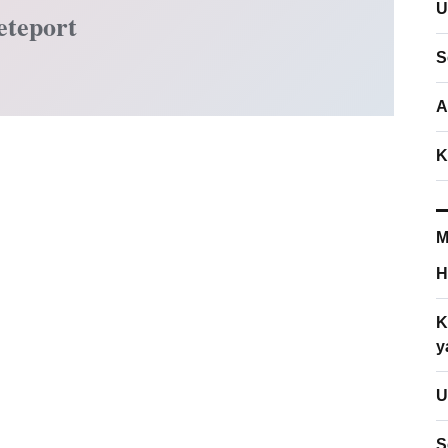
U
eteport
S
A
K
M
H
K
y
U
S