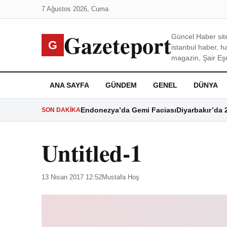
7 Ağustos 2026, Cuma
Gazeteport
Güncel Haber site
G
istanbul haber, h
magazin, Şair Eşre
ANA SAYFA
GÜNDEM
GENEL
DÜNYA
Endonezya’da Gemi Faciası
Diyarbakır’da 
SON DAKIKA
Untitled-1
13 Nisan 2017 12:52
Mustafa Hoş