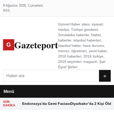
8 Ağustos 2026, Cumartesi
RSS
Güncel Haber sitesi, siyaset,
medya, Türkiye gündemi,
Sondakika haberler, Haber,
Gazeteport
haberler, istanbul haberleri,
G
istanbul haber, hava durumu,
memur, öğretmen, yerel haber,
2016 haberleri, 2016 türkiye,
2019 seçimleri, magazin, Şair
Eşref Şiirleri
Ara
⌕
Menü
SON
Endonezya’da Gemi Faciası
Diyarbakır’da 2 Kişi Öldü
DAKIKA