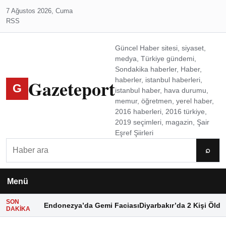
7 Ağustos 2026, Cuma
RSS
Güncel Haber sitesi, siyaset,
medya, Türkiye gündemi,
Sondakika haberler, Haber,
Gazeteport
haberler, istanbul haberleri,
G
istanbul haber, hava durumu,
memur, öğretmen, yerel haber,
2016 haberleri, 2016 türkiye,
2019 seçimleri, magazin, Şair
Eşref Şiirleri
Ara
⌕
Menü
SON
Endonezya’da Gemi Faciası
Diyarbakır’da 2 Kişi Öldü
DAKIKA