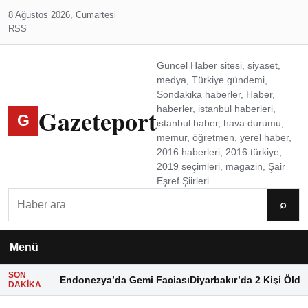
8 Ağustos 2026, Cumartesi
RSS
Güncel Haber sitesi, siyaset,
medya, Türkiye gündemi,
Sondakika haberler, Haber,
Gazeteport
haberler, istanbul haberleri,
G
istanbul haber, hava durumu,
memur, öğretmen, yerel haber,
2016 haberleri, 2016 türkiye,
2019 seçimleri, magazin, Şair
Eşref Şiirleri
Ara
⌕
Menü
SON
Endonezya’da Gemi Faciası
Diyarbakır’da 2 Kişi Öldü
DAKIKA