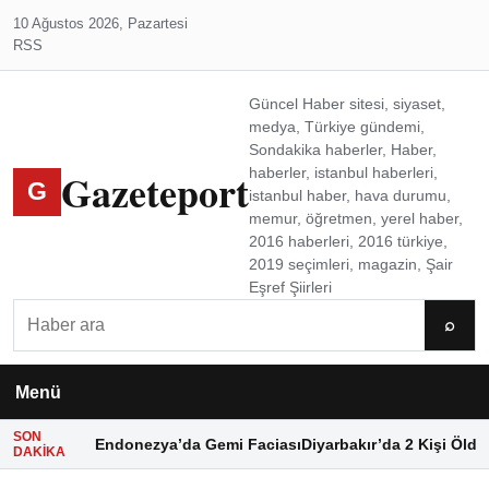
10 Ağustos 2026, Pazartesi
RSS
Güncel Haber sitesi, siyaset,
medya, Türkiye gündemi,
Sondakika haberler, Haber,
Gazeteport
haberler, istanbul haberleri,
G
istanbul haber, hava durumu,
memur, öğretmen, yerel haber,
2016 haberleri, 2016 türkiye,
2019 seçimleri, magazin, Şair
Eşref Şiirleri
Ara
⌕
Menü
SON
Endonezya’da Gemi Faciası
Diyarbakır’da 2 Kişi Öldü
DAKIKA