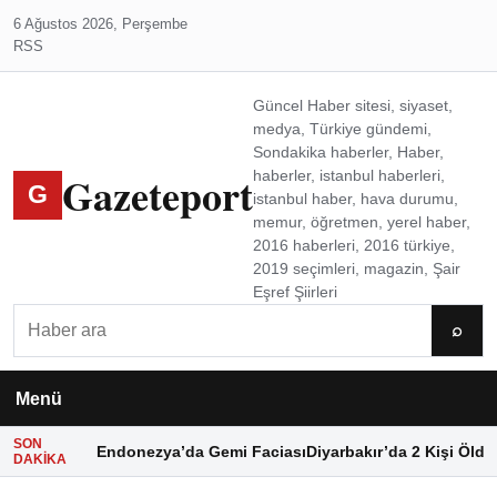
6 Ağustos 2026, Perşembe
RSS
Güncel Haber sitesi, siyaset,
medya, Türkiye gündemi,
Sondakika haberler, Haber,
Gazeteport
haberler, istanbul haberleri,
G
istanbul haber, hava durumu,
memur, öğretmen, yerel haber,
2016 haberleri, 2016 türkiye,
2019 seçimleri, magazin, Şair
Eşref Şiirleri
Ara
⌕
Menü
SON
Endonezya’da Gemi Faciası
Diyarbakır’da 2 Kişi Öldü
DAKIKA