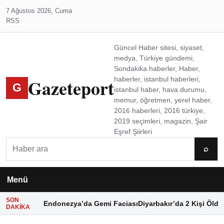
7 Ağustos 2026, Cuma
RSS
Güncel Haber sitesi, siyaset,
medya, Türkiye gündemi,
Sondakika haberler, Haber,
Gazeteport
haberler, istanbul haberleri,
G
istanbul haber, hava durumu,
memur, öğretmen, yerel haber,
2016 haberleri, 2016 türkiye,
2019 seçimleri, magazin, Şair
Eşref Şiirleri
Ara
⌕
Menü
SON
Endonezya’da Gemi Faciası
Diyarbakır’da 2 Kişi Öldü
DAKIKA