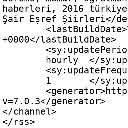
haberleri, 2016 türkiye
Şair Eşref Şiirleri</de
	<lastBuildDate>Tue, 09 May 2017 04:08:00 
+0000</lastBuildDate>

	<sy:updatePeriod>

	hourly	</sy:updatePeriod>

	<sy:updateFrequency>

	1	</sy:updateFrequency>

	<generator>https://wordpress.org/?
v=7.0.3</generator>

</channel>
