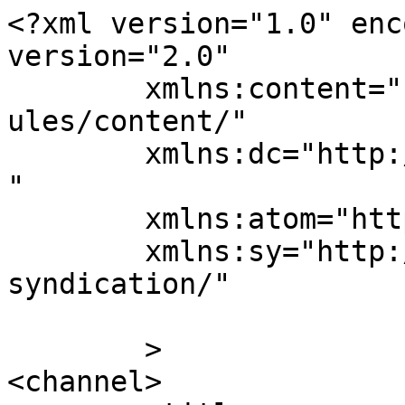
<?xml version="1.0" enc
version="2.0"

	xmlns:content="http://purl.org/rss/1.0/mod
ules/content/"

	xmlns:dc="http://purl.org/dc/elements/1.1/
"

	xmlns:atom="http://www.w3.org/2005/Atom"

	xmlns:sy="http://purl.org/rss/1.0/modules/
syndication/"

	>

<channel>
