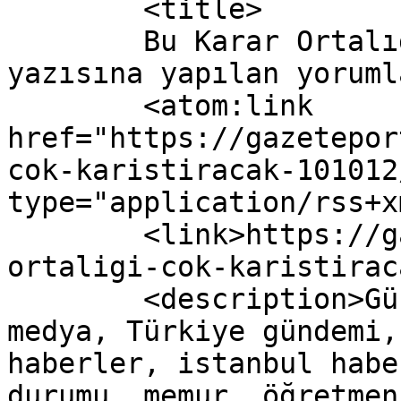
	<title>

	Bu Karar Ortalığı Çok Karıştıracak 
yazısına yapılan yorumlar	</titl
	<atom:link 
href="https://gazetepor
cok-karistiracak-101012
type="application/rss+x
	<link>https://gazeteport.com/2017/karar-
ortaligi-cok-karistirac
	<description>Güncel Haber sitesi, siyaset, 
medya, Türkiye gündemi,
haberler, istanbul habe
durumu, memur, öğretmen