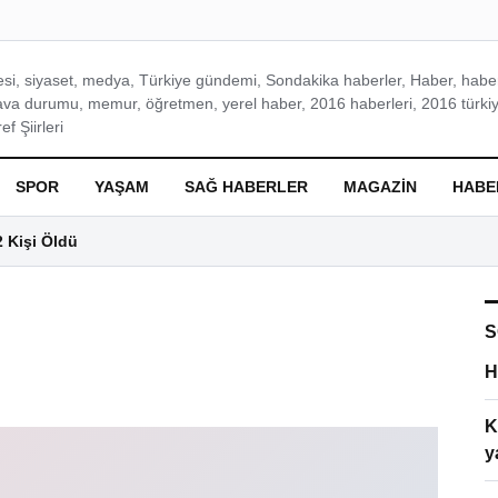
si, siyaset, medya, Türkiye gündemi, Sondakika haberler, Haber, haberl
ava durumu, memur, öğretmen, yerel haber, 2016 haberleri, 2016 türkiy
f Şiirleri
SPOR
YAŞAM
SAĞ HABERLER
MAGAZIN
HABE
2 Kişi Öldü
S
H
K
y