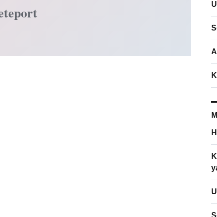
U
eteport
S
A
K
M
H
K
y
U
S