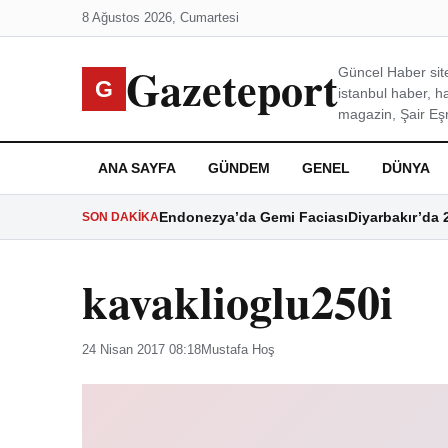
8 Ağustos 2026, Cumartesi
Gazeteport
Güncel Haber site
G
istanbul haber, h
magazin, Şair Eşre
ANA SAYFA
GÜNDEM
GENEL
DÜNYA
Endonezya’da Gemi Faciası
Diyarbakır’da 
SON DAKIKA
kavaklioglu250i
24 Nisan 2017 08:18
Mustafa Hoş