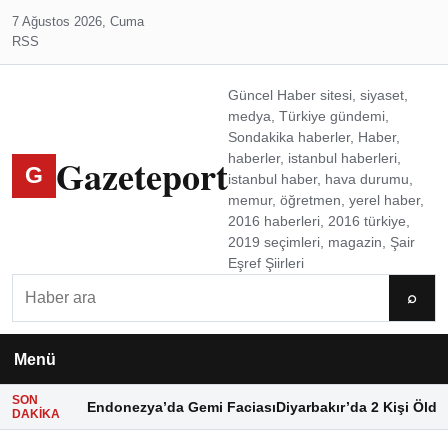
7 Ağustos 2026, Cuma
RSS
Güncel Haber sitesi, siyaset,
medya, Türkiye gündemi,
Sondakika haberler, Haber,
Gazeteport
haberler, istanbul haberleri,
G
istanbul haber, hava durumu,
memur, öğretmen, yerel haber,
2016 haberleri, 2016 türkiye,
2019 seçimleri, magazin, Şair
Eşref Şiirleri
Ara
⌕
Menü
SON
Endonezya’da Gemi Faciası
Diyarbakır’da 2 Kişi Öldü
DAKIKA