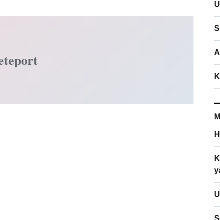
U
S
A
eteport
K
M
H
K
y
U
S