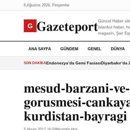
6 Ağustos 2026, Perşembe
Gazeteport
Güncel Haber site
G
istanbul haber, h
magazin, Şair Eşre
ANA SAYFA
GÜNDEM
GENEL
DÜNYA
Endonezya’da Gemi Faciası
Diyarbakır’da 
SON DAKIKA
mesud-barzani-ve-b
gorusmesi-cankay
kurdistan-bayragi
5 Nisan 2017 16:58
Mustafa Hoş