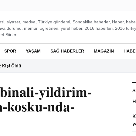
si, siyaset, medya, Türkiye gündemi, Sondakika haberler, Haber, haberl
ava durumu, memur, öğretmen, yerel haber, 2016 haberleri, 2016 türkiy
f Şiirleri
SPOR
YAŞAM
SAĞ HABERLER
MAGAZIN
HABE
2 Kişi Öldü
inali-yildirim-
S
a-kosku-nda-
H
K
y