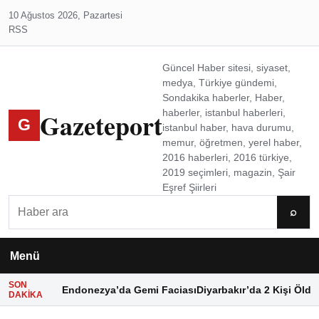
10 Ağustos 2026, Pazartesi
RSS
Güncel Haber sitesi, siyaset,
medya, Türkiye gündemi,
Sondakika haberler, Haber,
Gazeteport
haberler, istanbul haberleri,
G
istanbul haber, hava durumu,
memur, öğretmen, yerel haber,
2016 haberleri, 2016 türkiye,
2019 seçimleri, magazin, Şair
Eşref Şiirleri
Ara
⌕
Menü
SON
Endonezya’da Gemi Faciası
Diyarbakır’da 2 Kişi Öldü
DAKIKA