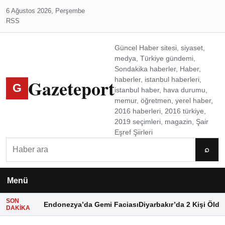
6 Ağustos 2026, Perşembe
RSS
Güncel Haber sitesi, siyaset,
medya, Türkiye gündemi,
Sondakika haberler, Haber,
Gazeteport
haberler, istanbul haberleri,
G
istanbul haber, hava durumu,
memur, öğretmen, yerel haber,
2016 haberleri, 2016 türkiye,
2019 seçimleri, magazin, Şair
Eşref Şiirleri
Ara
⌕
Menü
SON
Endonezya’da Gemi Faciası
Diyarbakır’da 2 Kişi Öldü
DAKIKA