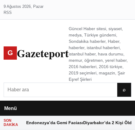
9 Ağustos 2026, Pazar
RSS
Güncel Haber sitesi, siyaset,
medya, Türkiye gündemi,
Sondakika haberler, Haber,
Gazeteport
haberler, istanbul haberleri,
G
istanbul haber, hava durumu,
memur, öğretmen, yerel haber,
2016 haberleri, 2016 türkiye,
2019 seçimleri, magazin, Şair
Eşref Şiirleri
Ara
⌕
Menü
SON
Endonezya’da Gemi Faciası
Diyarbakır’da 2 Kişi Öldü
DAKIKA