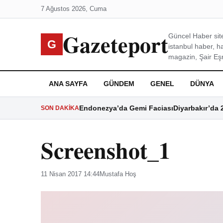
7 Ağustos 2026, Cuma
Gazeteport
Güncel Haber site
G
istanbul haber, h
magazin, Şair Eşre
ANA SAYFA
GÜNDEM
GENEL
DÜNYA
Endonezya’da Gemi Faciası
Diyarbakır’da 
SON DAKIKA
Screenshot_1
11 Nisan 2017 14:44
Mustafa Hoş