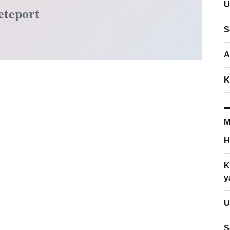
U
eteport
S
A
K
M
H
K
y
U
S