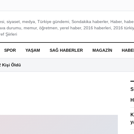
si, siyaset, medya, Türkiye gündemi, Sondakika haberler, Haber, haberl
ava durumu, memur, öğretmen, yerel haber, 2016 haberleri, 2016 türkiy
f Şiirleri
SPOR
YAŞAM
SAĞ HABERLER
MAGAZIN
HABE
2 Kişi Öldü
S
H
K
y