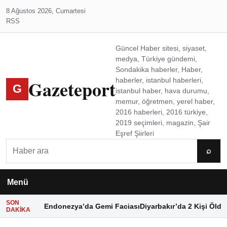
8 Ağustos 2026, Cumartesi
RSS
Güncel Haber sitesi, siyaset,
medya, Türkiye gündemi,
Sondakika haberler, Haber,
Gazeteport
haberler, istanbul haberleri,
G
istanbul haber, hava durumu,
memur, öğretmen, yerel haber,
2016 haberleri, 2016 türkiye,
2019 seçimleri, magazin, Şair
Eşref Şiirleri
Ara
⌕
Menü
SON
Endonezya’da Gemi Faciası
Diyarbakır’da 2 Kişi Öldü
DAKIKA