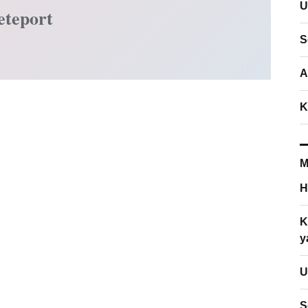
U
eteport
S
A
K
M
H
K
y
U
S