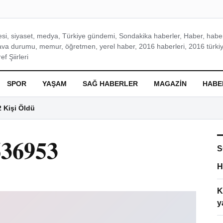
si, siyaset, medya, Türkiye gündemi, Sondakika haberler, Haber, haberl
ava durumu, memur, öğretmen, yerel haber, 2016 haberleri, 2016 türkiy
f Şiirleri
SPOR
YAŞAM
SAĞ HABERLER
MAGAZIN
HABE
2 Kişi Öldü
636953
S
H
K
y