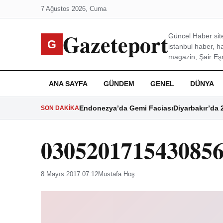
7 Ağustos 2026, Cuma
Gazeteport
Güncel Haber site
G
istanbul haber, h
magazin, Şair Eşre
ANA SAYFA
GÜNDEM
GENEL
DÜNYA
Endonezya’da Gemi Faciası
Diyarbakır’da 
SON DAKIKA
030520171543085
8 Mayıs 2017 07:12
Mustafa Hoş