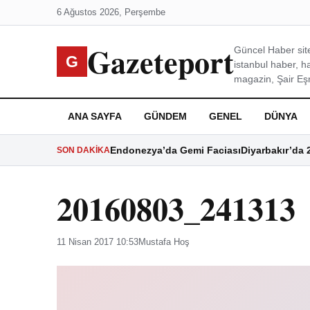
6 Ağustos 2026, Perşembe
Gazeteport
Güncel Haber site
G
istanbul haber, h
magazin, Şair Eşre
ANA SAYFA
GÜNDEM
GENEL
DÜNYA
Endonezya’da Gemi Faciası
Diyarbakır’da 
SON DAKIKA
20160803_241313
11 Nisan 2017 10:53
Mustafa Hoş