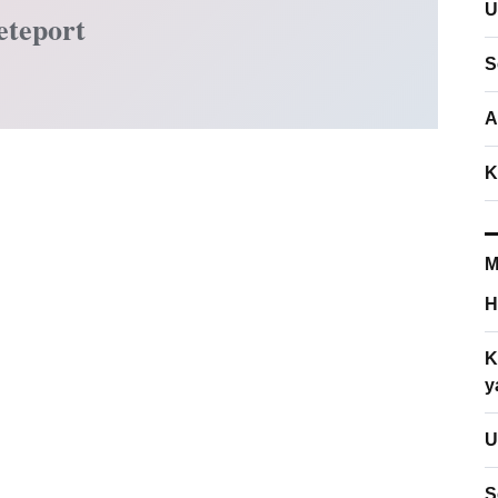
U
eteport
S
A
K
M
H
K
y
U
S