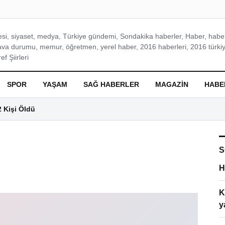
si, siyaset, medya, Türkiye gündemi, Sondakika haberler, Haber, haberl
ava durumu, memur, öğretmen, yerel haber, 2016 haberleri, 2016 türkiy
f Şiirleri
SPOR
YAŞAM
SAĞ HABERLER
MAGAZIN
HABE
2 Kişi Öldü
S
H
K
y