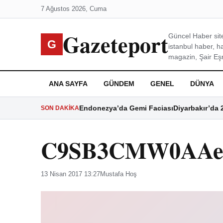
7 Ağustos 2026, Cuma
Gazeteport
Güncel Haber site
G
istanbul haber, h
magazin, Şair Eşre
ANA SAYFA
GÜNDEM
GENEL
DÜNYA
Endonezya’da Gemi Faciası
Diyarbakır’da 
SON DAKIKA
C9SB3CMW0AAe
13 Nisan 2017 13:27
Mustafa Hoş