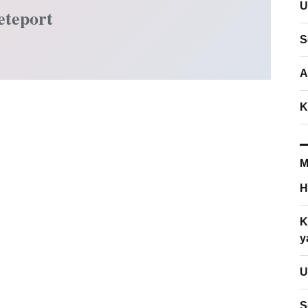
U
eteport
S
A
K
M
H
K
y
U
S