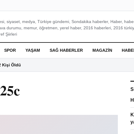
si, siyaset, medya, Türkiye gündemi, Sondakika haberler, Haber, haberl
ava durumu, memur, öğretmen, yerel haber, 2016 haberleri, 2016 türkiy
f Şiirleri
SPOR
YAŞAM
SAĞ HABERLER
MAGAZIN
HABE
2 Kişi Öldü
25c
S
H
K
y