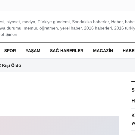
si, siyaset, medya, Türkiye gündemi, Sondakika haberler, Haber, haberl
ava durumu, memur, öğretmen, yerel haber, 2016 haberleri, 2016 türkiy
f Şiirleri
SPOR
YAŞAM
SAĞ HABERLER
MAGAZIN
HABE
2 Kişi Öldü
S
H
K
y