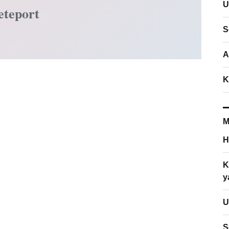
U
eteport
S
A
K
M
H
K
y
U
S