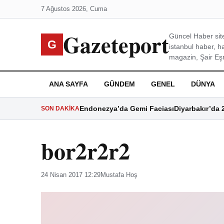
7 Ağustos 2026, Cuma
Gazeteport
Güncel Haber site
G
istanbul haber, h
magazin, Şair Eşre
ANA SAYFA
GÜNDEM
GENEL
DÜNYA
Endonezya’da Gemi Faciası
Diyarbakır’da 
SON DAKIKA
bor2r2r2
24 Nisan 2017 12:29
Mustafa Hoş