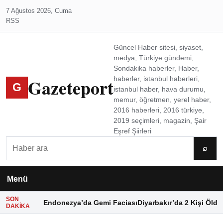
7 Ağustos 2026, Cuma
RSS
Güncel Haber sitesi, siyaset,
medya, Türkiye gündemi,
Sondakika haberler, Haber,
Gazeteport
haberler, istanbul haberleri,
G
istanbul haber, hava durumu,
memur, öğretmen, yerel haber,
2016 haberleri, 2016 türkiye,
2019 seçimleri, magazin, Şair
Eşref Şiirleri
Ara
⌕
Menü
SON
Endonezya’da Gemi Faciası
Diyarbakır’da 2 Kişi Öldü
DAKIKA