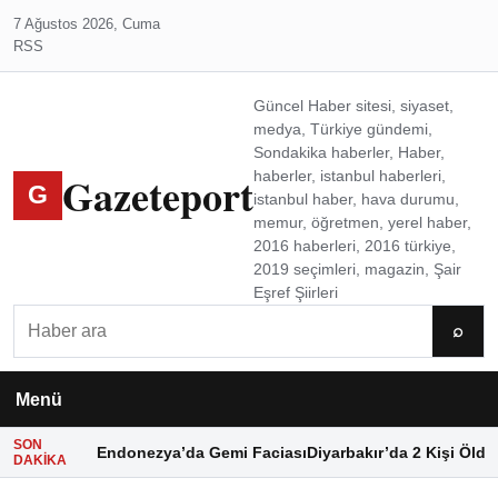
7 Ağustos 2026, Cuma
RSS
Güncel Haber sitesi, siyaset,
medya, Türkiye gündemi,
Sondakika haberler, Haber,
Gazeteport
haberler, istanbul haberleri,
G
istanbul haber, hava durumu,
memur, öğretmen, yerel haber,
2016 haberleri, 2016 türkiye,
2019 seçimleri, magazin, Şair
Eşref Şiirleri
Ara
⌕
Menü
SON
Endonezya’da Gemi Faciası
Diyarbakır’da 2 Kişi Öldü
DAKIKA