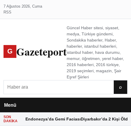
7 Ağustos 2026, Cuma
RSS
Güncel Haber sitesi, siyaset,
medya, Türkiye gündemi,
Sondakika haberler, Haber,
Gazeteport
haberler, istanbul haberleri,
G
istanbul haber, hava durumu,
memur, öğretmen, yerel haber,
2016 haberleri, 2016 türkiye,
2019 seçimleri, magazin, Şair
Eşref Şiirleri
Ara
⌕
Menü
SON
Endonezya’da Gemi Faciası
Diyarbakır’da 2 Kişi Öldü
DAKIKA